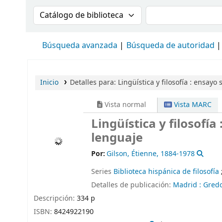
Buscar en el catálogo por:
Buscar en el cat
Búsqueda avanzada
Búsqueda de autoridad
Inicio
Detalles para:
Lingüística y filosofía :
ensayo s
Vista normal
Vista MARC
Lingüística y filosofía
lenguaje
Por:
Gilson, Étienne
, 1884-1978
Series
Biblioteca hispánica de filosofía
Detalles de publicación:
Madrid :
Gredo
Descripción:
334 p
ISBN:
8424922190