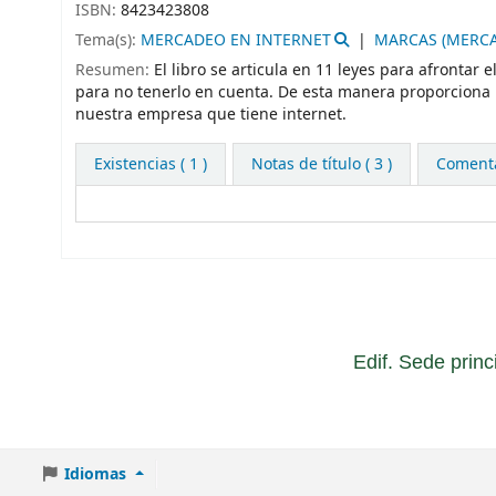
ISBN:
8423423808
Tema(s):
MERCADEO EN INTERNET
MARCAS (MERC
Resumen:
El libro se articula en 11 leyes para afrontar 
para no tenerlo en cuenta. De esta manera proporciona u
nuestra empresa que tiene internet.
Existencias
( 1 )
Notas de título ( 3 )
Comentar
Edif. Sede princ
Idiomas