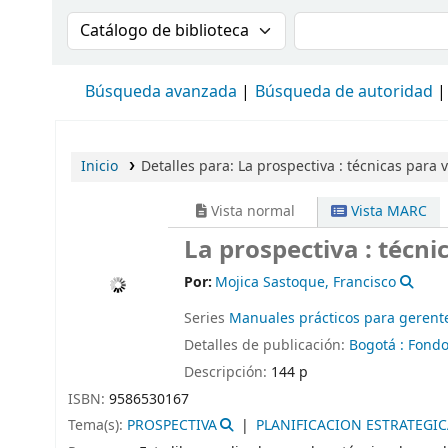
Buscar en el catálogo por:
Buscar en el cat
Búsqueda avanzada
Búsqueda de autoridad
Inicio
Detalles para:
La prospectiva :
técnicas para v
Vista normal
Vista MARC
La prospectiva : técni
Por:
Mojica Sastoque, Francisco
Series
Manuales prácticos para gerent
Detalles de publicación:
Bogotá :
Fondo 
Descripción:
144 p
ISBN:
9586530167
Tema(s):
PROSPECTIVA
PLANIFICACION ESTRATEGIC