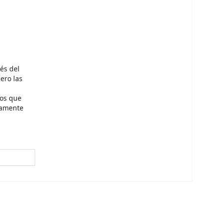
rés del
ero las
sos que
tamente