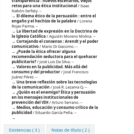
transparencia : nuevos escenarios, viejos
retos para una ética institucional
/ Isaac
Nabón-Serfaty. --
El dilema ético de la persuasión : entre el
engaño y el hechizo de la palabra
/ Lorena
Rojas Parma. --
La libertad de expresión en la Doctrina de
la Iglesia Católica
/ Agustín Moreno Molina. --
Cortejando el consenso : Arendt y el poder
comunicativo
/ Mario Di Giacomo. --
¿Puede la ética ofrecer alguna
recomendación seductora para el quehacer
publicitario?
/ José Luis Da Silva. --
Valores en la publicidad. Más allá del
consumo y del productor
/ José Francisco
Juárez Pérez. --
Una breve reflexión sobre las tecnologías
de la comunicación
/ José R. Lezama Q. --
¿Quién es el enemigo? Ética y persuasión
en los mensajes institucionales de
prevención del VIH
/ Arturo Serrano. --
Medios, educación y consumo crítico de la
publicidad
/ Eduardo García Peña. --
Existencias
( 3 )
Notas de título ( 2 )