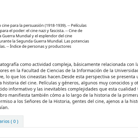
n cine para la persuasión (1918-1939). -- Películas
ara el poder: el cine nazi y fascista. -- Cine de
a Guerra Mundial y el esplendor del cine
 durante la Segunda Guerra Mundial. Las potencias
tadas. -- Índice de personas y productores
atografía como actividad compleja, básicamente relacionada con l
ores en la Facultad de Ciencias de la Información de la Universida
ve, lo que los cineastas hacen.Desde esta perspectiva se presenta 
a historia del cine. Películas y géneros, algunos muy conocidos y ot
ido informativo y las inevitables complejidades que esta cualidad 
ibro manifiesta también cómo a lo largo de la historia de la prime
rmiso a los Señores de la Historia, gentes del cine, ajenos a la hist
uían.
ios ( 0 )