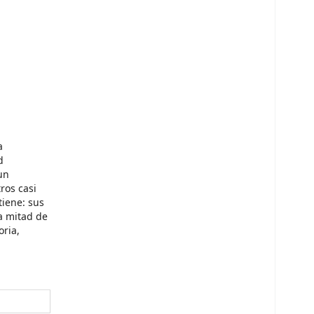
a
d
un
ros casi
tiene: sus
ra mitad de
oria,