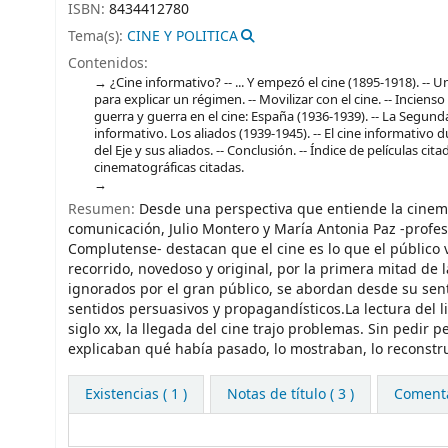
ISBN:
8434412780
Tema(s):
CINE Y POLITICA
Contenidos:
¿Cine informativo? -- ... Y empezó el cine (1895-1918). -- U
para explicar un régimen. -- Movilizar con el cine. -- Incienso p
guerra y guerra en el cine: España (1936-1939). -- La Segund
informativo. Los aliados (1939-1945). -- El cine informativo
del Eje y sus aliados. -- Conclusión. -- Índice de películas ci
cinematográficas citadas.
Resumen:
Desde una perspectiva que entiende la cinem
comunicación, Julio Montero y María Antonia Paz -profes
Complutense- destacan que el cine es lo que el público 
recorrido, novedoso y original, por la primera mitad de l
ignorados por el gran público, se abordan desde su sent
sentidos persuasivos y propagandísticos.La lectura del l
siglo xx, la llegada del cine trajo problemas. Sin pedir pe
explicaban qué había pasado, lo mostraban, lo reconstr
Existencias
( 1 )
Notas de título ( 3 )
Comentar