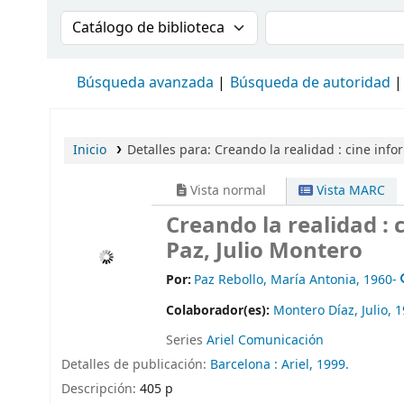
Buscar en el catálogo por:
Buscar en el cat
Búsqueda avanzada
Búsqueda de autoridad
Inicio
Detalles para:
Creando la realidad :
cine info
Vista normal
Vista MARC
Creando la realidad : 
Paz, Julio Montero
Por:
Paz Rebollo, María Antonia
, 1960-
Colaborador(es):
Montero Díaz, Julio
, 
Series
Ariel Comunicación
Detalles de publicación:
Barcelona :
Ariel,
1999.
Descripción:
405 p