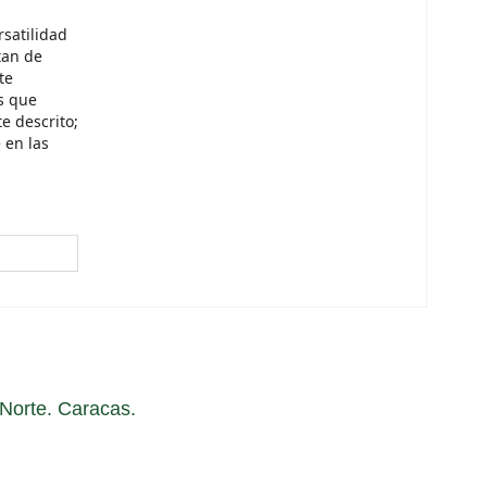
rsatilidad
tan de
te
s que
e descrito;
 en las
a Norte. Caracas.