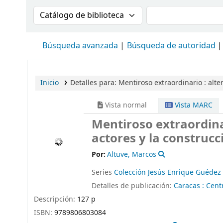
Buscar en el catálogo por:
Buscar en el cat
Búsqueda avanzada
Búsqueda de autoridad
Inicio
Detalles para:
Mentiroso extraordinario :
alte
Vista normal
Vista MARC
Mentiroso extraordinar
actores y la construcc
Por:
Altuve, Marcos
Series
Colección Jesús Enrique Guédez
Detalles de publicación:
Caracas :
Cent
Descripción:
127 p
ISBN:
9789806803084