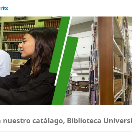
rrito
uestro catálago, Biblioteca Universid