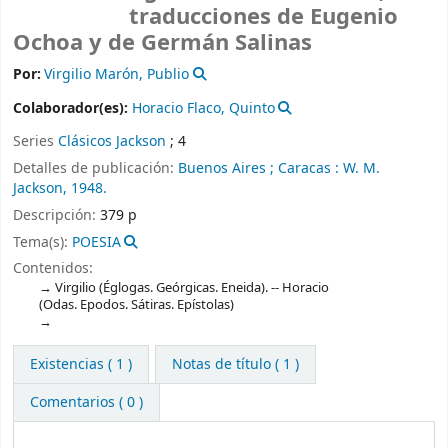
traducciones de Eugenio
Ochoa y de Germán Salinas
Por:
Virgilio Marón, Publio
Colaborador(es):
Horacio Flaco, Quinto
Series
Clásicos Jackson
; 4
Detalles de publicación:
Buenos Aires ; Caracas :
W. M.
Jackson,
1948.
Descripción:
379 p
Tema(s):
POESIA
Contenidos:
Virgilio (Églogas. Geórgicas. Eneida). -- Horacio
(Odas. Epodos. Sátiras. Epístolas)
Existencias
( 1 )
Notas de título ( 1 )
Comentarios ( 0 )