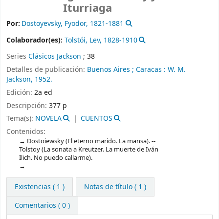
Iturriaga
Por:
Dostoyevsky, Fyodor
, 1821-1881
Colaborador(es):
Tolstói, Lev
, 1828-1910
Series
Clásicos Jackson
; 38
Detalles de publicación:
Buenos Aires ;
Caracas :
W. M.
Jackson,
1952.
Edición:
2a ed
Descripción:
377 p
Tema(s):
NOVELA
CUENTOS
Contenidos:
Dostoiewsky (El eterno marido. La mansa). --
Tolstoy (La sonata a Kreutzer. La muerte de Iván
Ilich. No puedo callarme).
Existencias
( 1 )
Notas de título ( 1 )
Comentarios ( 0 )