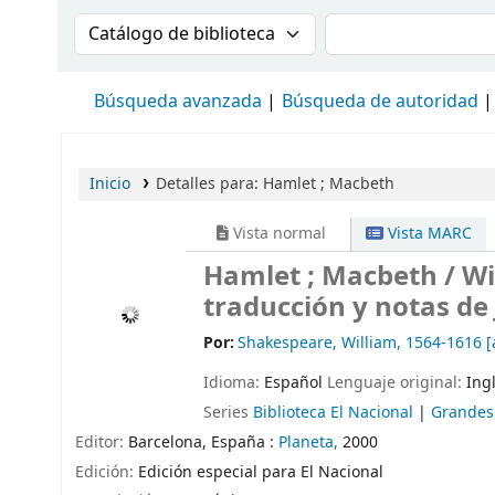
Buscar en el catálogo por:
Buscar en el cat
Búsqueda avanzada
Búsqueda de autoridad
Inicio
Detalles para:
Hamlet ; Macbeth
Vista normal
Vista MARC
Hamlet ; Macbeth
/ W
traducción y notas de
Por:
Shakespeare, William
, 1564-1616
[
Idioma:
Español
Lenguaje original:
Ing
Series
Biblioteca El Nacional
|
Grandes c
Editor:
Barcelona, España :
Planeta,
2000
Edición:
Edición especial para El Nacional