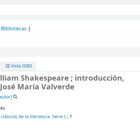
álogo
Bibliotecas
Vista ISBD
illiam Shakespeare ; introducción,
 José María Valverde
autor]
lés
lásicos de la literatura. Serie I
; 7