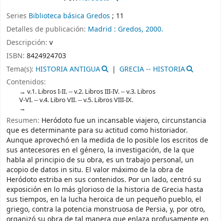
Series
Biblioteca básica Gredos
; 11
Detalles de publicación:
Madrid :
Gredos,
2000.
Descripción:
v
ISBN:
8424924703
Tema(s):
HISTORIA ANTIGUA
GRECIA -- HISTORIA
Contenidos:
v.1. Libros I-II. -- v.2. Libros III-IV. -- v.3. Libros
V-VI. -- v.4. Libro VII. -- v.5. Libros VIII-IX.
Resumen:
Heródoto fue un incansable viajero, circunstancia
que es determinante para su actitud como historiador.
Aunque aprovechó en la medida de lo posible los escritos de
sus antecesores en el género, la investigación, de la que
habla al principio de su obra, es un trabajo personal, un
acopio de datos in situ. El valor máximo de la obra de
Heródoto estriba en sus contenidos. Por un lado, centró su
exposición en lo más glorioso de la historia de Grecia hasta
sus tiempos, en la lucha heroica de un pequeño pueblo, el
griego, contra la potencia monstruosa de Persia, y, por otro,
organizó su obra de tal manera que enlaza profusamente en