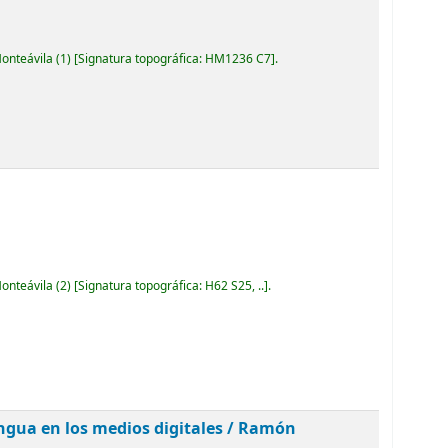
Monteávila
(1)
Signatura topográfica:
HM1236 C7
.
Monteávila
(2)
Signatura topográfica:
H62 S25, ..
.
engua en los medios digitales /
Ramón