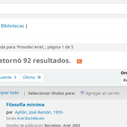
álogo
Bibliotecas
a para 'Provider:Ariel,', página 1 de 5
etornó 92 resultados.
Ord
uiente
Último
mpiar todo
Seleccionar títulos para:
Agregar al carrito
Filosofía mínima
por
Ayllón, José Ramón
, 1955-
Series
Ariel Bachillerato
Detalles de publicación:
Barcelona :
Ariel,
2003