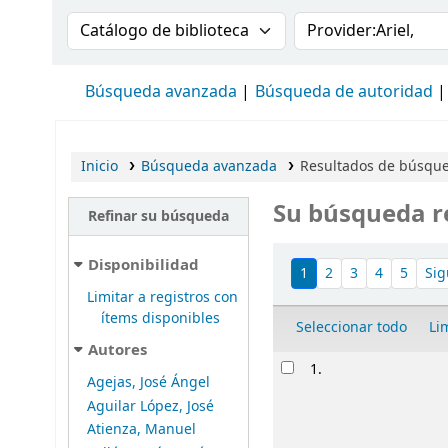
Buscar en el catálogo por:
Buscar en el cat
Búsqueda avanzada
Búsqueda de autoridad
Inicio
Búsqueda avanzada
Resultados de búsqued
Su búsqueda r
Refinar su búsqueda
Ordenar
Disponibilidad
1
2
3
4
5
Sig
Limitar a registros con
ítems disponibles
Seleccionar todo
Li
Autores
Resultados
1.
Agejas, José Ángel
Aguilar López, José
Atienza, Manuel