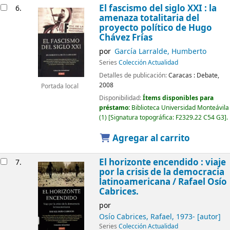
El fascismo del siglo XXI : la
6.
amenaza totalitaria del
proyecto político de Hugo
Chávez Frías
por
García Larralde, Humberto
Series
Colección Actualidad
Detalles de publicación:
Caracas :
Debate,
2008
Portada local
Disponibilidad:
Ítems disponibles para
préstamo:
Biblioteca Universidad Monteávila
(1)
Signatura topográfica:
F2329.22 C54 G3
.
Agregar al carrito
El horizonte encendido : viaje
7.
por la crisis de la democracia
latinoamericana
/ Rafael Osío
Cabrices.
por
Osío Cabrices, Rafael
, 1973-
[autor]
Series
Colección Actualidad