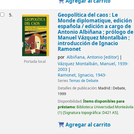
Agregar al carrito
Geopolítica del caos : Le
5.
Monde diplomatique, edición
española /
edición a cargo de
Antonio Albiñana ; prólogo de
Manuel Vázquez Montalbán ;
introducción de Ignacio
Ramonet
por
Albiñana, Antonio
[editor]
Portada local
Vázquez Montalbán, Manuel
, 1939-
2003
Ramonet, Ignacio
, 1943-
Series
Temas de Debate
Detalles de publicación:
Madrid :
Debate,
1999
Disponibilidad:
Ítems disponibles para
préstamo:
Biblioteca Universidad Monteávila
(1)
Signatura topográfica:
D421 A5
.
Agregar al carrito