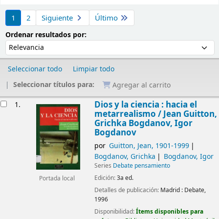
Ordenar
1
2
Siguiente
Último
Ordenar por:
Ordenar resultados por:
Seleccionar todo
Limpiar todo
Seleccionar títulos para:
Agregar al carrito
Resultados
Dios y la ciencia : hacia el
1.
metarrealismo /
Jean Guitton,
Grichka Bogdanov, Igor
Bogdanov
por
Guitton, Jean
, 1901-1999
Bogdanov, Grichka
Bogdanov, Igor
Series
Debate pensamiento
Edición:
3a ed.
Portada local
Detalles de publicación:
Madrid :
Debate,
1996
Disponibilidad:
Ítems disponibles para