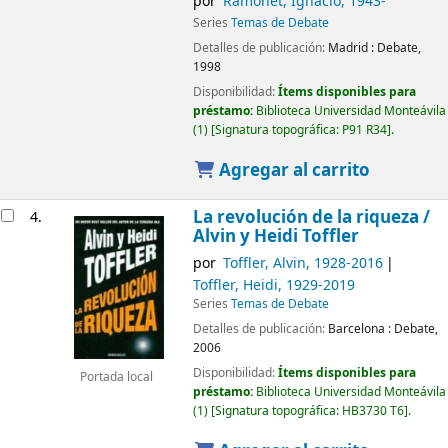
por
Ramonet, Ignacio
, 1943-
Series
Temas de Debate
Detalles de publicación:
Madrid :
Debate,
1998
Disponibilidad:
Ítems disponibles para
préstamo:
Biblioteca Universidad Monteávila
(1)
Signatura topográfica:
P91 R34
.
Agregar al carrito
La revolución de la riqueza /
4.
Alvin y Heidi Toffler
por
Toffler, Alvin
, 1928-2016
Toffler, Heidi
, 1929-2019
Series
Temas de Debate
Detalles de publicación:
Barcelona :
Debate,
2006
Disponibilidad:
Ítems disponibles para
Portada local
préstamo:
Biblioteca Universidad Monteávila
(1)
Signatura topográfica:
HB3730 T6
.