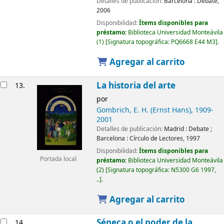
Detalles de publicación:
Barcelona :
Debate,
2006
Disponibilidad:
Ítems disponibles para
préstamo:
Biblioteca Universidad Monteávila
(1)
Signatura topográfica:
PQ6668 E44 M3
.
Agregar al carrito
La historia del arte
13.
por
Gombrich, E. H. (Ernst Hans)
, 1909-
2001
Detalles de publicación:
Madrid :
Debate
;
Barcelona :
Círculo de Lectores,
1997
Disponibilidad:
Ítems disponibles para
Portada local
préstamo:
Biblioteca Universidad Monteávila
(2)
Signatura topográfica:
N5300 G6 1997,
..
.
Agregar al carrito
Séneca o el poder de la
14.