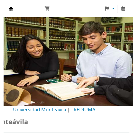
Biblioteca Universidad Monteávila
Universidad Monteávila
|
REDIUMA
B