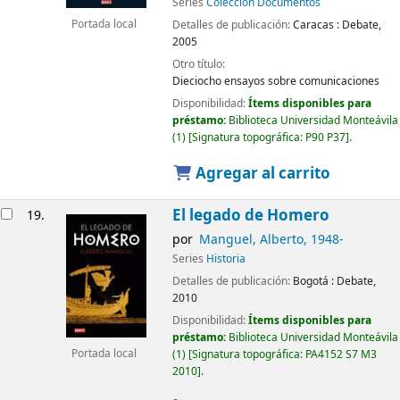
Series
Colección Documentos
Detalles de publicación:
Caracas :
Debate,
Portada local
2005
Otro título:
Dieciocho ensayos sobre comunicaciones
Disponibilidad:
Ítems disponibles para
préstamo:
Biblioteca Universidad Monteávila
(1)
Signatura topográfica:
P90 P37
.
Agregar al carrito
El legado de Homero
19.
por
Manguel, Alberto
, 1948-
Series
Historia
Detalles de publicación:
Bogotá :
Debate,
2010
Disponibilidad:
Ítems disponibles para
préstamo:
Biblioteca Universidad Monteávila
Portada local
(1)
Signatura topográfica:
PA4152 S7 M3
2010
.