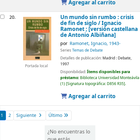
Agregar al carrito
Un mundo sin rumbo : crisis
20.
de fin de siglo /
Ignacio
Ramonet ; [versión castellana
de Antonio Albiñana]
por
Ramonet, Ignacio
, 1943-
Series
Temas de Debate
Detalles de publicación:
Madrid :
Debate,
1997
Portada local
Disponibilidad:
Ítems disponibles para
préstamo:
Biblioteca Universidad Monteávila
(1)
Signatura topográfica:
D856 R35
.
Agregar al carrito
1
2
Siguiente
Último
¿No encuentras lo
que estás