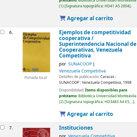
préstamo:
Biblioteca Universidad Monteávila
(1)
Signatura topográfica:
HD41 A5 2004
.
Agregar al carrito
Ejemplos de competitividad
6.
cooperativa /
Superintendencia Nacional de
Cooperativas, Venezuela
Competitiva
por
SUNACOOP
Venezuela Competitiva
Detalles de publicación:
Caracas :
Portada local
SUNACOOP : Venezuela Competitiva,
1998
Disponibilidad:
Ítems disponibles para
préstamo:
Biblioteca Universidad Monteávila
(2)
Signatura topográfica:
HD3483 A4 E5, ..
.
Agregar al carrito
Instituciones
7.
por
Venezuela Competitiva