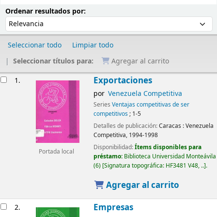
Ordenar
Ordenar por:
Ordenar resultados por:
Seleccionar todo
Limpiar todo
Seleccionar títulos para:
Agregar al carrito
Resultados
Exportaciones
1.
por
Venezuela Competitiva
Series
Ventajas competitivas de ser
competitivos
; 1-5
Detalles de publicación:
Caracas :
Venezuela
Competitiva,
1994-1998
Disponibilidad:
Ítems disponibles para
Portada local
préstamo:
Biblioteca Universidad Monteávila
(6)
Signatura topográfica:
HF3481 V48, ..
.
Agregar al carrito
Empresas
2.