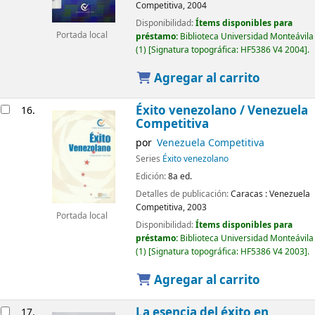
Competitiva,
2004
Disponibilidad:
Ítems disponibles para
Portada local
préstamo:
Biblioteca Universidad Monteávila
(1)
Signatura topográfica:
HF5386 V4 2004
.
Agregar al carrito
Éxito venezolano /
Venezuela
16.
Competitiva
por
Venezuela Competitiva
Series
Éxito venezolano
Edición:
8a ed.
Detalles de publicación:
Caracas :
Venezuela
Competitiva,
2003
Portada local
Disponibilidad:
Ítems disponibles para
préstamo:
Biblioteca Universidad Monteávila
(1)
Signatura topográfica:
HF5386 V4 2003
.
Agregar al carrito
La esencia del éxito en
17.