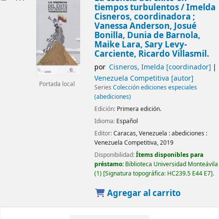
tiempos turbulentos
/ Imelda
Cisneros, coordinadora ;
Vanessa Anderson, Josué
Bonilla, Dunia de Barnola,
Maike Lara, Sary Levy-
Carciente, Ricardo Villasmil.
por
Cisneros, Imelda
[coordinador]
Venezuela Competitiva
[autor]
Portada local
Series
Colección ediciones especiales
(abediciones)
Edición:
Primera edición.
Idioma:
Español
Editor:
Caracas, Venezuela :
abediciones :
Venezuela Competitiva,
2019
Disponibilidad:
Ítems disponibles para
préstamo:
Biblioteca Universidad Monteávila
(1)
Signatura topográfica:
HC239.5 E44 E7
.
Agregar al carrito