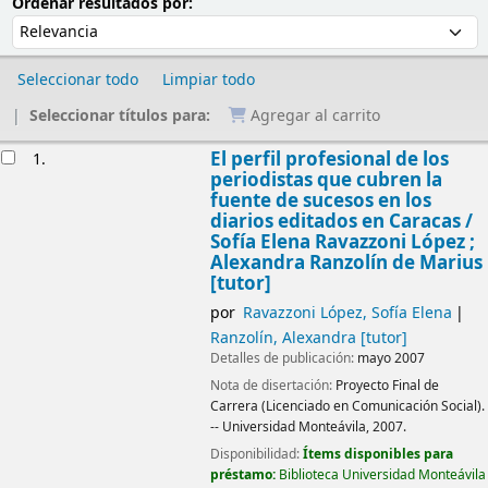
Ordenar
Ordenar por:
Ordenar resultados por:
Seleccionar todo
Limpiar todo
Seleccionar títulos para:
Agregar al carrito
Resultados
El perfil profesional de los
1.
periodistas que cubren la
fuente de sucesos en los
diarios editados en Caracas /
Sofía Elena Ravazzoni López ;
Alexandra Ranzolín de Marius
[tutor]
por
Ravazzoni López, Sofía Elena
Ranzolín, Alexandra
[tutor]
Detalles de publicación:
mayo 2007
Nota de disertación:
Proyecto Final de
Carrera (Licenciado en Comunicación Social).
-- Universidad Monteávila, 2007.
Disponibilidad:
Ítems disponibles para
préstamo:
Biblioteca Universidad Monteávila