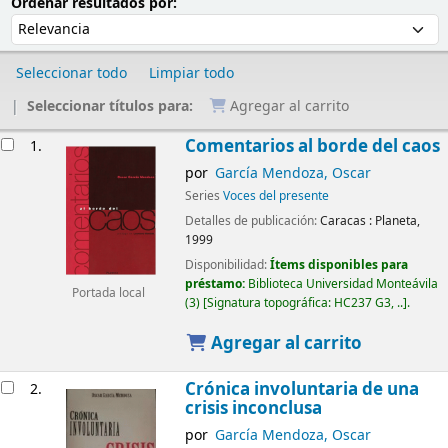
Ordenar
Ordenar por:
Ordenar resultados por:
Seleccionar todo
Limpiar todo
Seleccionar títulos para:
Agregar al carrito
Resultados
Comentarios al borde del caos
1.
por
García Mendoza, Oscar
Series
Voces del presente
Detalles de publicación:
Caracas :
Planeta,
1999
Disponibilidad:
Ítems disponibles para
préstamo:
Biblioteca Universidad Monteávila
Portada local
(3)
Signatura topográfica:
HC237 G3, ..
.
Agregar al carrito
Crónica involuntaria de una
2.
crisis inconclusa
por
García Mendoza, Oscar