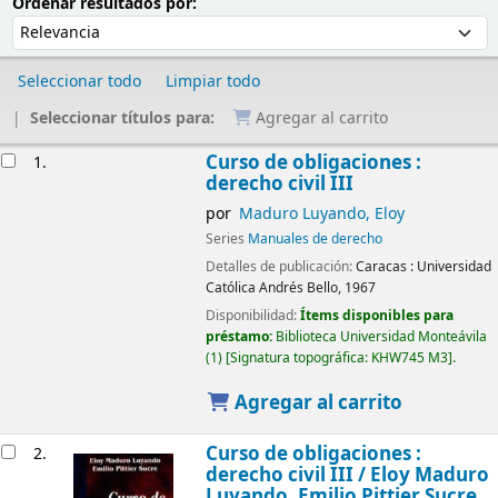
Ordenar
Ordenar por:
Ordenar resultados por:
Seleccionar todo
Limpiar todo
Seleccionar títulos para:
Agregar al carrito
Resultados
Curso de obligaciones :
1.
derecho civil III
por
Maduro Luyando, Eloy
Series
Manuales de derecho
Detalles de publicación:
Caracas :
Universidad
Católica Andrés Bello,
1967
Disponibilidad:
Ítems disponibles para
préstamo:
Biblioteca Universidad Monteávila
(1)
Signatura topográfica:
KHW745 M3
.
Agregar al carrito
Curso de obligaciones :
2.
derecho civil III /
Eloy Maduro
Luyando, Emilio Pittier Sucre