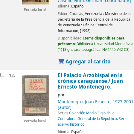
Castillo Pinto, Germán
[coordinador]
Idioma:
Español
Portada local
Editor:
Caracas, Venezuela :
Ministerio de la
Secretaría de la Presidencia de la República
de Venezuela :
Oficina Central de
Información,
[1998]
Disponibilidad:
Ítems disponibles para
préstamo:
Biblioteca Universidad Monteávila
(1)
Signatura topográfica:
NA4445 V42 C3
.
Agregar al carrito
El Palacio Arzobispal en la
12.
crónica caraquense
/ Juan
Ernesto Montenegro.
por
Montenegro, Juan Ernesto
, 1927-2001
[autor]
Series
Colección Medio Siglo de la
Contraloría General de la República. Serie
Portada local
acervo histórico
Idioma:
Español