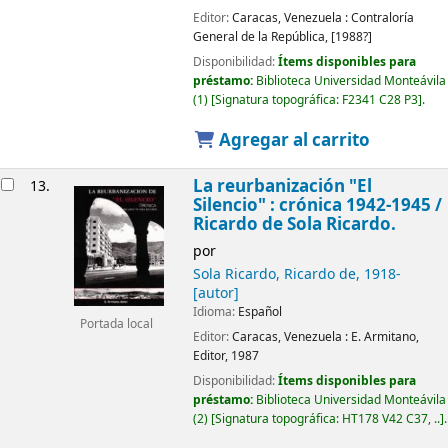
Editor:
Caracas, Venezuela :
Contraloría
General de la República,
[1988?]
Disponibilidad:
Ítems disponibles para
préstamo:
Biblioteca Universidad Monteávila
(1)
Signatura topográfica:
F2341 C28 P3
.
Agregar al carrito
La reurbanización "El
13.
Silencio" : crónica 1942-1945
/
Ricardo de Sola Ricardo.
por
Sola Ricardo, Ricardo de
, 1918-
[autor]
Idioma:
Español
Portada local
Editor:
Caracas, Venezuela :
E. Armitano,
Editor,
1987
Disponibilidad:
Ítems disponibles para
préstamo:
Biblioteca Universidad Monteávila
(2)
Signatura topográfica:
HT178 V42 C37, ..
.