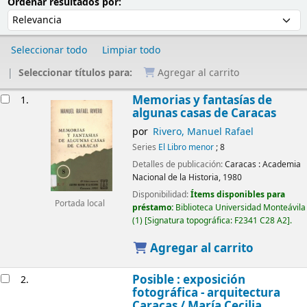
Ordenar
Ordenar por:
Ordenar resultados por:
Seleccionar todo
Limpiar todo
Seleccionar títulos para:
Agregar al carrito
Resultados
Memorias y fantasías de
1.
algunas casas de Caracas
por
Rivero, Manuel Rafael
Series
El Libro menor
; 8
Detalles de publicación:
Caracas :
Academia
Nacional de la Historia,
1980
Disponibilidad:
Ítems disponibles para
Portada local
préstamo:
Biblioteca Universidad Monteávila
(1)
Signatura topográfica:
F2341 C28 A2
.
Agregar al carrito
Posible : exposición
2.
fotográfica - arquitectura
Caracas /
María Cecilia