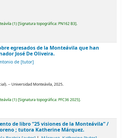
teávila
(1)
Signatura topográfica:
PN162 B3
.
 sobre egresados de la Monteávila que han
nador José De Oliveira.
Antonio de
[tutor]
al). -- Universidad Monteávila, 2025.
teávila
(1)
Signatura topográfica:
PFC36 2025
.
ento de libro “25 visiones de la Monteávila”
/
Moreno ; tutora Katherine Márquez.