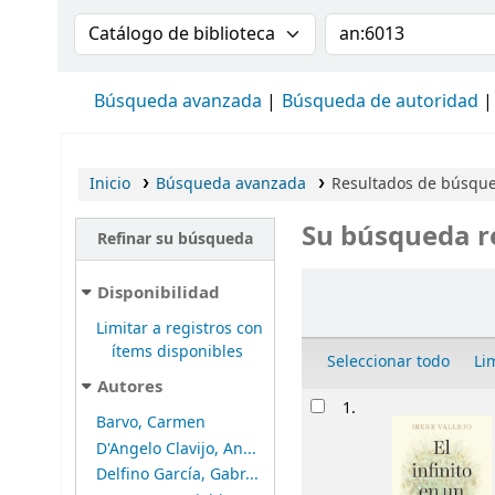
Buscar en el catálogo por:
Buscar en el cat
Búsqueda avanzada
Búsqueda de autoridad
Inicio
Búsqueda avanzada
Resultados de búsque
Su búsqueda r
Refinar su búsqueda
Ordenar
Disponibilidad
Limitar a registros con
ítems disponibles
Seleccionar todo
Li
Autores
Resultados
1.
Barvo, Carmen
D'Angelo Clavijo, An...
Delfino García, Gabr...