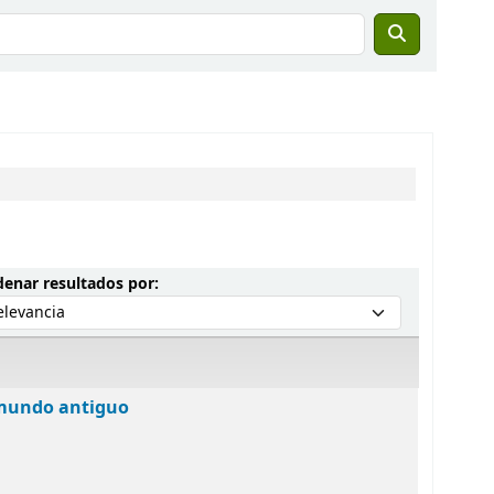
Ordenar por:
enar resultados por:
el mundo antiguo