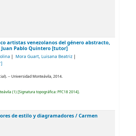
inco artistas venezolanos del género abstracto,
; Juan Pablo Quintero [tutor]
olina
Mora Guart, Luisana Beatriz
r]
al). -- Universidad Monteávila, 2014.
teávila
(1)
Signatura topográfica:
PFC18 2014
.
tores de estilo y diagramadores /
Carmen