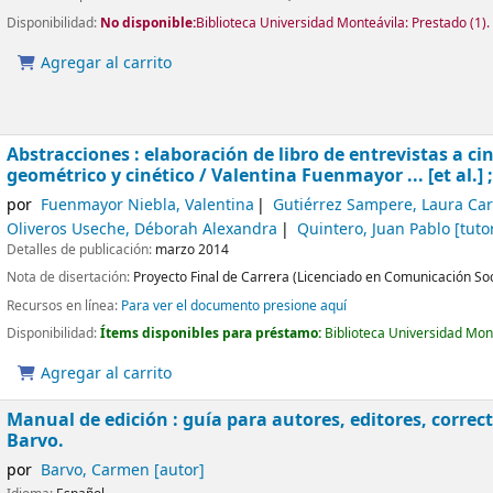
Disponibilidad:
No disponible:
Biblioteca Universidad Monteávila: Prestado
(1).
Agregar al carrito
Abstracciones : elaboración de libro de entrevistas a c
geométrico y cinético /
Valentina Fuenmayor ... [et al.] 
por
Fuenmayor Niebla, Valentina
Gutiérrez Sampere, Laura Car
Oliveros Useche, Déborah Alexandra
Quintero, Juan Pablo
[tuto
Detalles de publicación:
marzo 2014
Nota de disertación:
Proyecto Final de Carrera (Licenciado en Comunicación Soci
Recursos en línea:
Para ver el documento presione aquí
Disponibilidad:
Ítems disponibles para préstamo:
Biblioteca Universidad Mon
Agregar al carrito
Manual de edición : guía para autores, editores, correc
Barvo.
por
Barvo, Carmen
[autor]