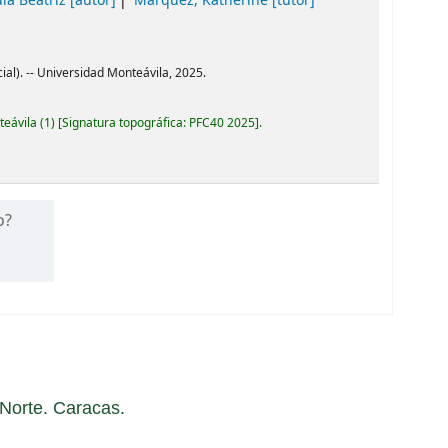
la Beatriz
[autor]
Márquez, Katherine
[tutor]
al). -- Universidad Monteávila, 2025.
teávila
(1)
Signatura topográfica:
PFC40 2025
.
o?
a Norte. Caracas.