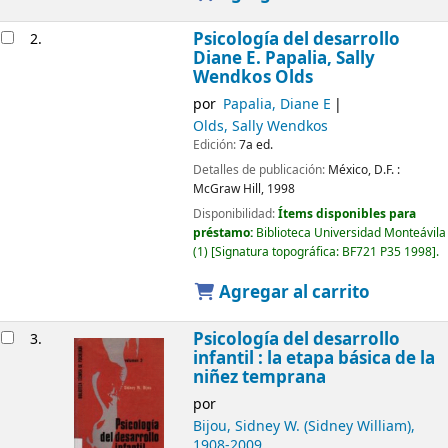
Psicología del desarrollo
2.
Diane E. Papalia, Sally
Wendkos Olds
por
Papalia, Diane E
Olds, Sally Wendkos
Edición:
7a ed.
Detalles de publicación:
México, D.F. :
McGraw Hill,
1998
Disponibilidad:
Ítems disponibles para
préstamo:
Biblioteca Universidad Monteávila
(1)
Signatura topográfica:
BF721 P35 1998
.
Agregar al carrito
Psicología del desarrollo
3.
infantil : la etapa básica de la
niñez temprana
por
Bijou, Sidney W. (Sidney William)
,
1908-2009