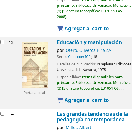
Disponibilidad:
Ítems disponibles para
préstamo:
Biblioteca Universidad Monteávila
(1)
Signatura topográfica:
HQ767.9 F45
2008
.
Agregar al carrito
Educación y manipulación
13.
por
Otero, Oliveros F
, 1927-
Series
Colección ICE
; 18
Detalles de publicación:
Pamplona :
Ediciones
Universidad de Navarra,
1975
Disponibilidad:
Ítems disponibles para
préstamo:
Biblioteca Universidad Monteávila
(3)
Signatura topográfica:
LB1051 O8, ..
.
Portada local
Agregar al carrito
Las grandes tendencias de la
14.
pedagogía contemporánea
por
Millot, Albert