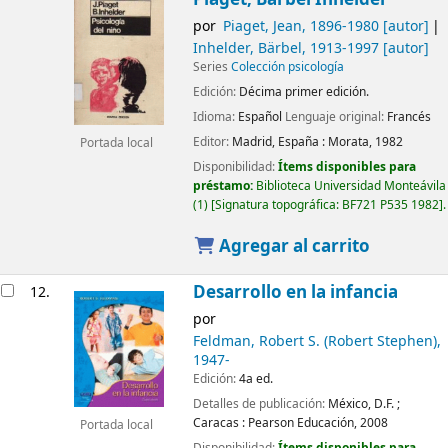
por
Piaget, Jean
, 1896-1980
[autor]
Inhelder, Bärbel
, 1913-1997
[autor]
Series
Colección psicología
Edición:
Décima primer edición.
Idioma:
Español
Lenguaje original:
Francés
Editor:
Madrid, España :
Morata,
1982
Portada local
Disponibilidad:
Ítems disponibles para
préstamo:
Biblioteca Universidad Monteávila
(1)
Signatura topográfica:
BF721 P535 1982
.
Agregar al carrito
Desarrollo en la infancia
12.
por
Feldman, Robert S. (Robert Stephen)
,
1947-
Edición:
4a ed.
Detalles de publicación:
México, D.F. ;
Caracas :
Pearson Educación,
2008
Portada local