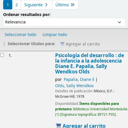
Ordenar
1
2
Siguiente
Último
Ordenar por:
Ordenar resultados por:
Seleccionar todo
Limpiar todo
Seleccionar títulos para:
Agregar al carrito
Resultados
Psicología del desarrollo : de
1.
la infancia a la adolescencia
Diane E. Papalia, Sally
Wendkos Olds
por
Papalia, Diane E
Olds, Sally Wendkos
Detalles de publicación:
México, D.F. :
McGraw Hill,
1978
Disponibilidad:
Ítems disponibles para
préstamo:
Biblioteca Universidad Monteávila
(1)
Signatura topográfica:
BF721 P35
.
Agregar al carrito