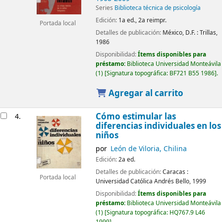
Series
Biblioteca técnica de psicología
Edición:
1a ed., 2a reimpr.
Portada local
Detalles de publicación:
México, D.F. :
Trillas,
1986
Disponibilidad:
Ítems disponibles para
préstamo:
Biblioteca Universidad Monteávila
(1)
Signatura topográfica:
BF721 B55 1986
.
Agregar al carrito
Cómo estimular las
4.
diferencias individuales en los
niños
por
León de Viloria, Chilina
Edición:
2a ed.
Detalles de publicación:
Caracas :
Portada local
Universidad Católica Andrés Bello,
1999
Disponibilidad:
Ítems disponibles para
préstamo:
Biblioteca Universidad Monteávila
(1)
Signatura topográfica:
HQ767.9 L46