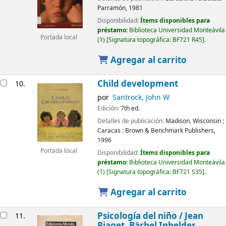
Parramón,
1981
Disponibilidad:
Ítems disponibles para
préstamo:
Biblioteca Universidad Monteávila
Portada local
(1)
Signatura topográfica:
BF721 R45
.
Agregar al carrito
Child development
10.
por
Santrock, John W
Edición:
7th ed.
Detalles de publicación:
Madison, Wisconsin ;
Caracas :
Brown & Benchmark Publishers,
1996
Portada local
Disponibilidad:
Ítems disponibles para
préstamo:
Biblioteca Universidad Monteávila
(1)
Signatura topográfica:
BF721 S35
.
Agregar al carrito
Psicología del niño /
Jean
11.
Piaget, Bärbel Inhelder