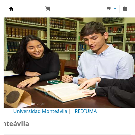
Biblioteca Universidad Monteávila
Universidad Monteávila
|
REDIUMA
B