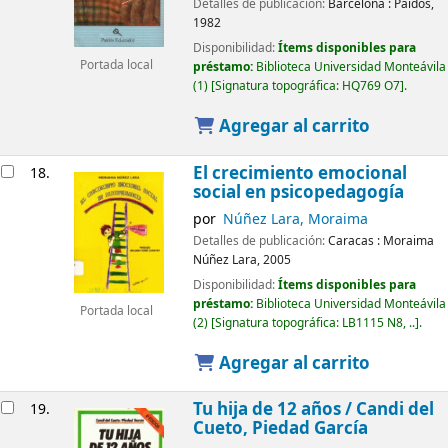
Detalles de publicación:
Barcelona :
Paidós,
1982
Disponibilidad:
Ítems disponibles para
Portada local
préstamo:
Biblioteca Universidad Monteávila
(1)
Signatura topográfica:
HQ769 O7
.
Agregar al carrito
El crecimiento emocional
18.
social en psicopedagogía
por
Núñez Lara, Moraima
Detalles de publicación:
Caracas :
Moraima
Núñez Lara,
2005
Disponibilidad:
Ítems disponibles para
préstamo:
Biblioteca Universidad Monteávila
Portada local
(2)
Signatura topográfica:
LB1115 N8, ..
.
Agregar al carrito
Tu hija de 12 años /
Candi del
19.
Cueto, Piedad García