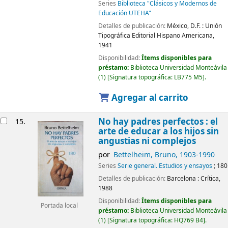
Series
Biblioteca "Clásicos y Modernos de
Educación UTEHA"
Detalles de publicación:
México, D.F. :
Unión
Tipográfica Editorial Hispano Americana,
1941
Disponibilidad:
Ítems disponibles para
préstamo:
Biblioteca Universidad Monteávila
(1)
Signatura topográfica:
LB775 M5
.
Agregar al carrito
No hay padres perfectos : el
15.
arte de educar a los hijos sin
angustias ni complejos
por
Bettelheim, Bruno
, 1903-1990
Series
Serie general. Estudios y ensayos
; 180
Detalles de publicación:
Barcelona :
Crítica,
1988
Disponibilidad:
Ítems disponibles para
Portada local
préstamo:
Biblioteca Universidad Monteávila
(1)
Signatura topográfica:
HQ769 B4
.