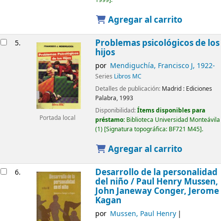
1999
.
Agregar al carrito
Problemas psicológicos de los
5.
hijos
por
Mendiguchía, Francisco J
, 1922-
Series
Libros MC
Detalles de publicación:
Madrid :
Ediciones
Palabra,
1993
Disponibilidad:
Ítems disponibles para
Portada local
préstamo:
Biblioteca Universidad Monteávila
(1)
Signatura topográfica:
BF721 M45
.
Agregar al carrito
Desarrollo de la personalidad
6.
del niño /
Paul Henry Mussen,
John Janeway Conger, Jerome
Kagan
por
Mussen, Paul Henry