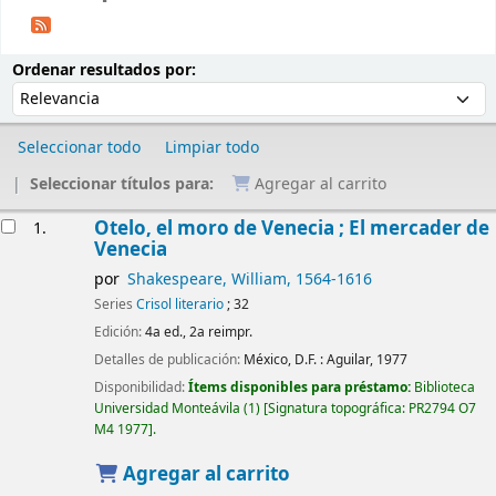
Ordenar
Ordenar por:
Ordenar resultados por:
Seleccionar todo
Limpiar todo
Seleccionar títulos para:
Agregar al carrito
Resultados
Otelo, el moro de Venecia ; El mercader de
1.
Venecia
por
Shakespeare, William
, 1564-1616
Series
Crisol literario
; 32
Edición:
4a ed., 2a reimpr.
Detalles de publicación:
México, D.F. :
Aguilar,
1977
Disponibilidad:
Ítems disponibles para préstamo:
Biblioteca
Universidad Monteávila
(1)
Signatura topográfica:
PR2794 O7
M4 1977
.
Agregar al carrito