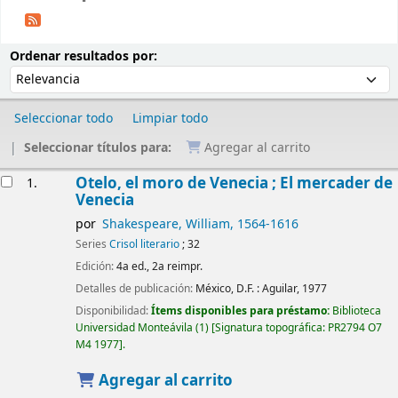
Ordenar
Ordenar por:
Ordenar resultados por:
Seleccionar todo
Limpiar todo
Seleccionar títulos para:
Agregar al carrito
Resultados
Otelo, el moro de Venecia ; El mercader de
1.
Venecia
por
Shakespeare, William
, 1564-1616
Series
Crisol literario
; 32
Edición:
4a ed., 2a reimpr.
Detalles de publicación:
México, D.F. :
Aguilar,
1977
Disponibilidad:
Ítems disponibles para préstamo:
Biblioteca
Universidad Monteávila
(1)
Signatura topográfica:
PR2794 O7
M4 1977
.
Agregar al carrito