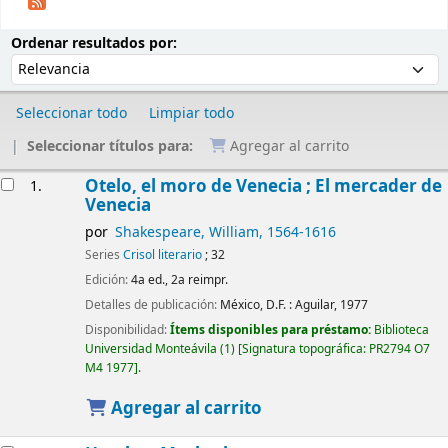
Ordenar
Ordenar por:
Ordenar resultados por:
Seleccionar todo
Limpiar todo
Seleccionar títulos para:
Agregar al carrito
Resultados
Otelo, el moro de Venecia ; El mercader de
1.
Venecia
por
Shakespeare, William
, 1564-1616
Series
Crisol literario
; 32
Edición:
4a ed., 2a reimpr.
Detalles de publicación:
México, D.F. :
Aguilar,
1977
Disponibilidad:
Ítems disponibles para préstamo:
Biblioteca
Universidad Monteávila
(1)
Signatura topográfica:
PR2794 O7
M4 1977
.
Agregar al carrito