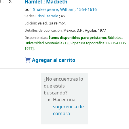
Hamlet ; Macbeth
2.
por
Shakespeare, William
, 1564-1616
Series
Crisol literario
; 46
Edición:
9a ed., 2a reimpr.
Detalles de publicación:
México, D.F. :
Aguilar,
1977
Disponibilidad:
Ítems disponibles para préstamo:
Biblioteca
Universidad Monteávila
(1)
Signatura topográfica:
PR2794 H35
1977
.
Agregar al carrito
¿No encuentras lo
que estás
buscando?
Hacer una
sugerencia de
compra