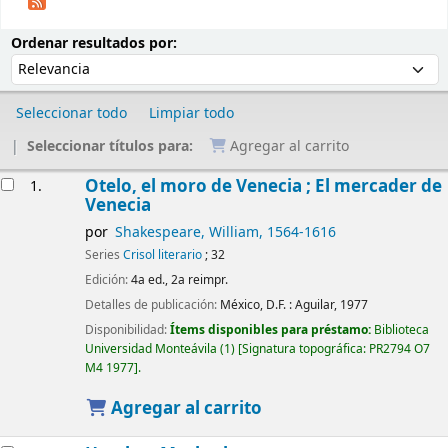
Ordenar
Ordenar por:
Ordenar resultados por:
Seleccionar todo
Limpiar todo
Seleccionar títulos para:
Agregar al carrito
Resultados
Otelo, el moro de Venecia ; El mercader de
1.
Venecia
por
Shakespeare, William
, 1564-1616
Series
Crisol literario
; 32
Edición:
4a ed., 2a reimpr.
Detalles de publicación:
México, D.F. :
Aguilar,
1977
Disponibilidad:
Ítems disponibles para préstamo:
Biblioteca
Universidad Monteávila
(1)
Signatura topográfica:
PR2794 O7
M4 1977
.
Agregar al carrito