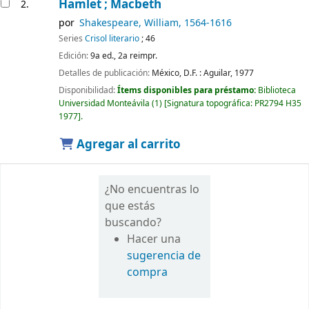
Hamlet ; Macbeth
2.
por
Shakespeare, William
, 1564-1616
Series
Crisol literario
; 46
Edición:
9a ed., 2a reimpr.
Detalles de publicación:
México, D.F. :
Aguilar,
1977
Disponibilidad:
Ítems disponibles para préstamo:
Biblioteca
Universidad Monteávila
(1)
Signatura topográfica:
PR2794 H35
1977
.
Agregar al carrito
¿No encuentras lo
que estás
buscando?
Hacer una
sugerencia de
compra