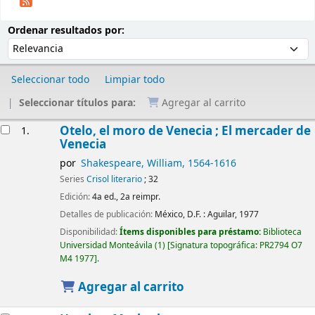
Ordenar
Ordenar por:
Ordenar resultados por:
Seleccionar todo
Limpiar todo
Seleccionar títulos para:
Agregar al carrito
Resultados
Otelo, el moro de Venecia ; El mercader de
1.
Venecia
por
Shakespeare, William
, 1564-1616
Series
Crisol literario
; 32
Edición:
4a ed., 2a reimpr.
Detalles de publicación:
México, D.F. :
Aguilar,
1977
Disponibilidad:
Ítems disponibles para préstamo:
Biblioteca
Universidad Monteávila
(1)
Signatura topográfica:
PR2794 O7
M4 1977
.
Agregar al carrito