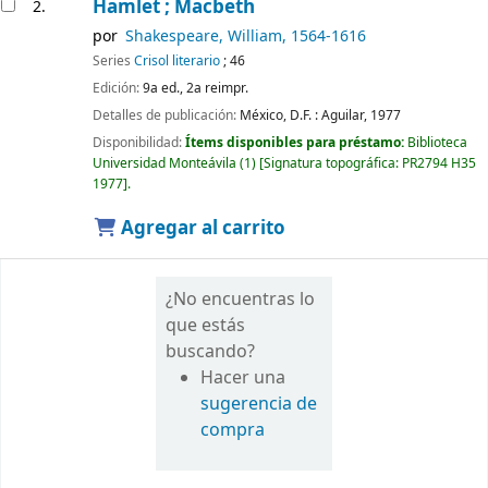
Hamlet ; Macbeth
2.
por
Shakespeare, William
, 1564-1616
Series
Crisol literario
; 46
Edición:
9a ed., 2a reimpr.
Detalles de publicación:
México, D.F. :
Aguilar,
1977
Disponibilidad:
Ítems disponibles para préstamo:
Biblioteca
Universidad Monteávila
(1)
Signatura topográfica:
PR2794 H35
1977
.
Agregar al carrito
¿No encuentras lo
que estás
buscando?
Hacer una
sugerencia de
compra