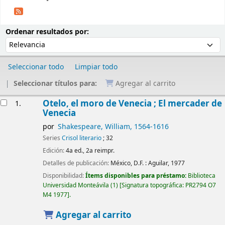
Ordenar
Ordenar por:
Ordenar resultados por:
Seleccionar todo
Limpiar todo
Seleccionar títulos para:
Agregar al carrito
Resultados
Otelo, el moro de Venecia ; El mercader de
1.
Venecia
por
Shakespeare, William
, 1564-1616
Series
Crisol literario
; 32
Edición:
4a ed., 2a reimpr.
Detalles de publicación:
México, D.F. :
Aguilar,
1977
Disponibilidad:
Ítems disponibles para préstamo:
Biblioteca
Universidad Monteávila
(1)
Signatura topográfica:
PR2794 O7
M4 1977
.
Agregar al carrito