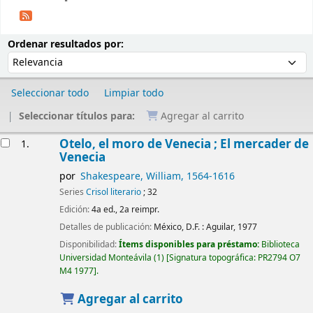
Ordenar
Ordenar por:
Ordenar resultados por:
Seleccionar todo
Limpiar todo
Seleccionar títulos para:
Agregar al carrito
Resultados
Otelo, el moro de Venecia ; El mercader de
1.
Venecia
por
Shakespeare, William
, 1564-1616
Series
Crisol literario
; 32
Edición:
4a ed., 2a reimpr.
Detalles de publicación:
México, D.F. :
Aguilar,
1977
Disponibilidad:
Ítems disponibles para préstamo:
Biblioteca
Universidad Monteávila
(1)
Signatura topográfica:
PR2794 O7
M4 1977
.
Agregar al carrito