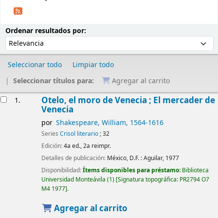
Ordenar
Ordenar por:
Ordenar resultados por:
Seleccionar todo
Limpiar todo
Seleccionar títulos para:
Agregar al carrito
Resultados
Otelo, el moro de Venecia ; El mercader de
1.
Venecia
por
Shakespeare, William
, 1564-1616
Series
Crisol literario
; 32
Edición:
4a ed., 2a reimpr.
Detalles de publicación:
México, D.F. :
Aguilar,
1977
Disponibilidad:
Ítems disponibles para préstamo:
Biblioteca
Universidad Monteávila
(1)
Signatura topográfica:
PR2794 O7
M4 1977
.
Agregar al carrito