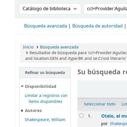
Buscar en el catálogo por:
Buscar en el cat
Búsqueda avanzada
Búsqueda de autoridad
Inicio
Búsqueda avanzada
Resultados de búsqueda para 'ccl=Provider:Aguilar
and location:GEN and itype:BK and se:Crisol literario'
Su búsqueda r
Refinar su búsqueda
Ordenar
Disponibilidad
Limitar a registros con
ítems disponibles
Seleccionar todo
Li
Autores
Resultados
Otelo, el m
1.
Shakespeare, William
por
Shakespe