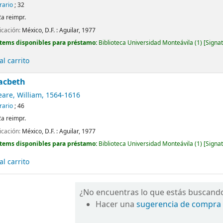
erario
; 32
2a reimpr.
icación:
México, D.F. :
Aguilar,
1977
Ítems disponibles para préstamo:
Biblioteca Universidad Monteávila
(1)
Signat
l carrito
acbeth
are, William
, 1564-1616
erario
; 46
2a reimpr.
icación:
México, D.F. :
Aguilar,
1977
Ítems disponibles para préstamo:
Biblioteca Universidad Monteávila
(1)
Signat
l carrito
¿No encuentras lo que estás buscand
Hacer una
sugerencia de compra