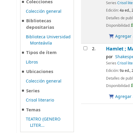
Colecciones
Series
Crisol lit
Edición:
4a ed., 
Colección general
Detalles de publ
Bibliotecas
Disponibilidad:
depositarias
Agregar a
Biblioteca Universidad
Monteávila
Hamlet ; M
2.
Tipos de ítem
por
Shakespe
Libros
Series
Crisol lit
Edición:
9a ed., 
Ubicaciones
Detalles de publ
Colección general
Disponibilidad:
Series
Agregar a
Crisol literario
Temas
TEATRO (GENERO
LITER...