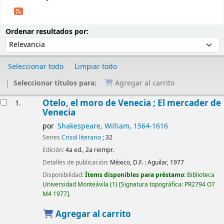
Ordenar
Ordenar por:
Ordenar resultados por:
Seleccionar todo
Limpiar todo
Seleccionar títulos para:
Agregar al carrito
Resultados
Otelo, el moro de Venecia ; El mercader de
1.
Venecia
por
Shakespeare, William
, 1564-1616
Series
Crisol literario
; 32
Edición:
4a ed., 2a reimpr.
Detalles de publicación:
México, D.F. :
Aguilar,
1977
Disponibilidad:
Ítems disponibles para préstamo:
Biblioteca
Universidad Monteávila
(1)
Signatura topográfica:
PR2794 O7
M4 1977
.
Agregar al carrito