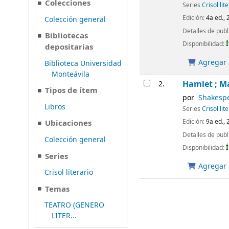
Colecciones
Series
Crisol lit
Edición:
4a ed., 
Colección general
Detalles de publ
Bibliotecas
Disponibilidad:
depositarias
Agregar a
Biblioteca Universidad
Monteávila
Hamlet ; M
2.
Tipos de ítem
por
Shakespe
Libros
Series
Crisol lit
Edición:
9a ed., 
Ubicaciones
Detalles de publ
Colección general
Disponibilidad:
Series
Agregar a
Crisol literario
Temas
TEATRO (GENERO
LITER...