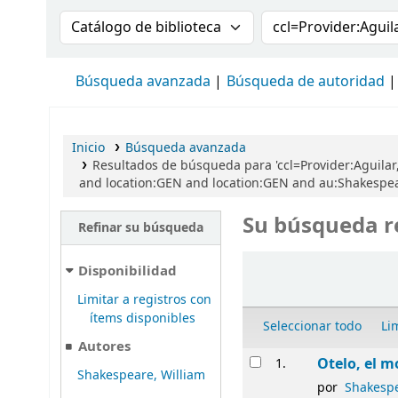
Buscar en el catálogo por:
Buscar en el cat
Búsqueda avanzada
Búsqueda de autoridad
Inicio
Búsqueda avanzada
Resultados de búsqueda para 'ccl=Provider:Aguilar
and location:GEN and location:GEN and au:Shakespea
Su búsqueda r
Refinar su búsqueda
Ordenar
Disponibilidad
Limitar a registros con
ítems disponibles
Seleccionar todo
Li
Autores
Resultados
Otelo, el m
1.
Shakespeare, William
por
Shakespe