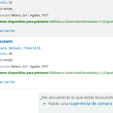
erario
; 32
2a reimpr.
icación:
México, D.F. :
Aguilar,
1977
Ítems disponibles para préstamo:
Biblioteca Universidad Monteávila
(1)
Signat
l carrito
acbeth
are, William
, 1564-1616
erario
; 46
2a reimpr.
icación:
México, D.F. :
Aguilar,
1977
Ítems disponibles para préstamo:
Biblioteca Universidad Monteávila
(1)
Signat
l carrito
¿No encuentras lo que estás buscand
Hacer una
sugerencia de compra