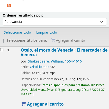
Ordenar
Ordenar por:
Ordenar resultados por:
Seleccionar todo
Limpiar todo
Seleccionar títulos para:
Agregar al carrito
Resultados
Otelo, el moro de Venecia ; El mercader de
1.
Venecia
por
Shakespeare, William
, 1564-1616
Series
Crisol literario
; 32
Edición:
4a ed., 2a reimpr.
Detalles de publicación:
México, D.F. :
Aguilar,
1977
Disponibilidad:
Ítems disponibles para préstamo:
Biblioteca
Universidad Monteávila
(1)
Signatura topográfica:
PR2794 O7
M4 1977
.
Agregar al carrito