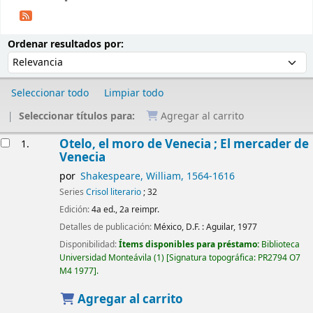
Ordenar
Ordenar por:
Ordenar resultados por:
Seleccionar todo
Limpiar todo
Seleccionar títulos para:
Agregar al carrito
Resultados
Otelo, el moro de Venecia ; El mercader de
1.
Venecia
por
Shakespeare, William
, 1564-1616
Series
Crisol literario
; 32
Edición:
4a ed., 2a reimpr.
Detalles de publicación:
México, D.F. :
Aguilar,
1977
Disponibilidad:
Ítems disponibles para préstamo:
Biblioteca
Universidad Monteávila
(1)
Signatura topográfica:
PR2794 O7
M4 1977
.
Agregar al carrito