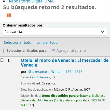
Repositorio Digital UMA
Su búsqueda retornó 2 resultados.
Ordenar
Ordenar por:
Ordenar resultados por:
Seleccionar todo
Limpiar todo
Seleccionar títulos para:
Agregar al carrito
Resultados
Otelo, el moro de Venecia ; El mercader de
1.
Venecia
por
Shakespeare, William
, 1564-1616
Series
Crisol literario
; 32
Edición:
4a ed., 2a reimpr.
Detalles de publicación:
México, D.F. :
Aguilar,
1977
Disponibilidad:
Ítems disponibles para préstamo:
Biblioteca
Universidad Monteávila
(1)
Signatura topográfica:
PR2794 O7
M4 1977
.