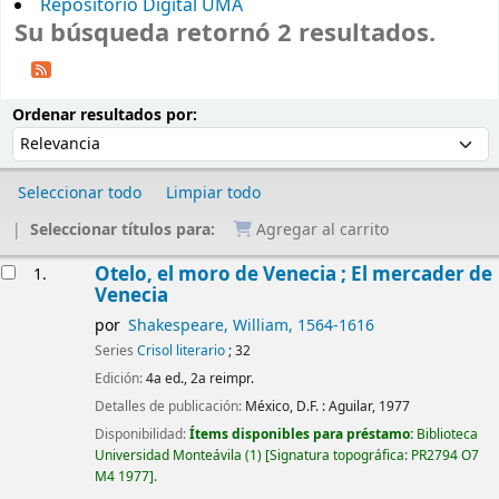
Repositorio Digital UMA
Su búsqueda retornó 2 resultados.
Ordenar
Ordenar por:
Ordenar resultados por:
Seleccionar todo
Limpiar todo
Seleccionar títulos para:
Agregar al carrito
Resultados
Otelo, el moro de Venecia ; El mercader de
1.
Venecia
por
Shakespeare, William
, 1564-1616
Series
Crisol literario
; 32
Edición:
4a ed., 2a reimpr.
Detalles de publicación:
México, D.F. :
Aguilar,
1977
Disponibilidad:
Ítems disponibles para préstamo:
Biblioteca
Universidad Monteávila
(1)
Signatura topográfica:
PR2794 O7
M4 1977
.