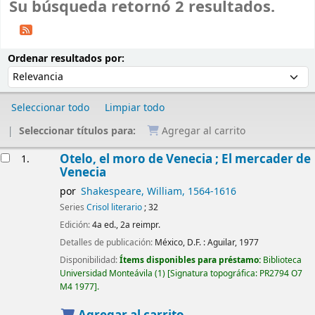
Su búsqueda retornó 2 resultados.
Ordenar
Ordenar por:
Ordenar resultados por:
Seleccionar todo
Limpiar todo
Seleccionar títulos para:
Agregar al carrito
Resultados
Otelo, el moro de Venecia ; El mercader de
1.
Venecia
por
Shakespeare, William
, 1564-1616
Series
Crisol literario
; 32
Edición:
4a ed., 2a reimpr.
Detalles de publicación:
México, D.F. :
Aguilar,
1977
Disponibilidad:
Ítems disponibles para préstamo:
Biblioteca
Universidad Monteávila
(1)
Signatura topográfica:
PR2794 O7
M4 1977
.