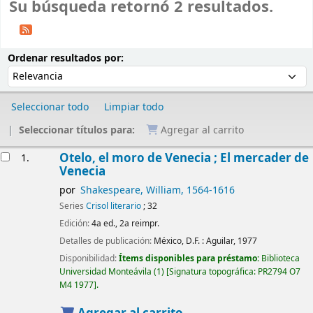
Su búsqueda retornó 2 resultados.
Ordenar
Ordenar por:
Ordenar resultados por:
Seleccionar todo
Limpiar todo
Seleccionar títulos para:
Agregar al carrito
Resultados
Otelo, el moro de Venecia ; El mercader de
1.
Venecia
por
Shakespeare, William
, 1564-1616
Series
Crisol literario
; 32
Edición:
4a ed., 2a reimpr.
Detalles de publicación:
México, D.F. :
Aguilar,
1977
Disponibilidad:
Ítems disponibles para préstamo:
Biblioteca
Universidad Monteávila
(1)
Signatura topográfica:
PR2794 O7
M4 1977
.