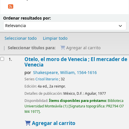
Ordenar
Ordenar por:
Ordenar resultados por:
Seleccionar todo
Limpiar todo
Seleccionar títulos para:
Agregar al carrito
Resultados
Otelo, el moro de Venecia ; El mercader de
1.
Venecia
por
Shakespeare, William
, 1564-1616
Series
Crisol literario
; 32
Edición:
4a ed., 2a reimpr.
Detalles de publicación:
México, D.F. :
Aguilar,
1977
Disponibilidad:
Ítems disponibles para préstamo:
Biblioteca
Universidad Monteávila
(1)
Signatura topográfica:
PR2794 O7
M4 1977
.
Agregar al carrito