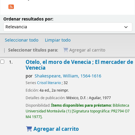
Ordenar
Ordenar por:
Ordenar resultados por:
Seleccionar todo
Limpiar todo
Seleccionar títulos para:
Agregar al carrito
Resultados
Otelo, el moro de Venecia ; El mercader de
1.
Venecia
por
Shakespeare, William
, 1564-1616
Series
Crisol literario
; 32
Edición:
4a ed., 2a reimpr.
Detalles de publicación:
México, D.F. :
Aguilar,
1977
Disponibilidad:
Ítems disponibles para préstamo:
Biblioteca
Universidad Monteávila
(1)
Signatura topográfica:
PR2794 O7
M4 1977
.
Agregar al carrito