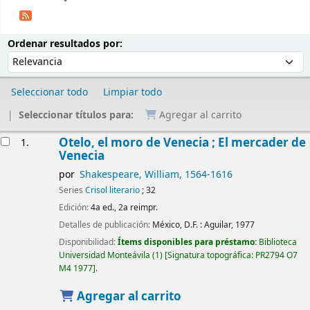
Ordenar
Ordenar por:
Ordenar resultados por:
Seleccionar todo
Limpiar todo
Seleccionar títulos para:
Agregar al carrito
Resultados
Otelo, el moro de Venecia ; El mercader de
1.
Venecia
por
Shakespeare, William
, 1564-1616
Series
Crisol literario
; 32
Edición:
4a ed., 2a reimpr.
Detalles de publicación:
México, D.F. :
Aguilar,
1977
Disponibilidad:
Ítems disponibles para préstamo:
Biblioteca
Universidad Monteávila
(1)
Signatura topográfica:
PR2794 O7
M4 1977
.
Agregar al carrito