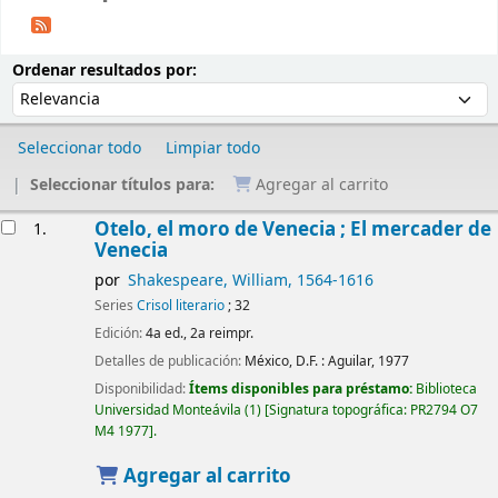
Ordenar
Ordenar por:
Ordenar resultados por:
Seleccionar todo
Limpiar todo
Seleccionar títulos para:
Agregar al carrito
Resultados
Otelo, el moro de Venecia ; El mercader de
1.
Venecia
por
Shakespeare, William
, 1564-1616
Series
Crisol literario
; 32
Edición:
4a ed., 2a reimpr.
Detalles de publicación:
México, D.F. :
Aguilar,
1977
Disponibilidad:
Ítems disponibles para préstamo:
Biblioteca
Universidad Monteávila
(1)
Signatura topográfica:
PR2794 O7
M4 1977
.
Agregar al carrito