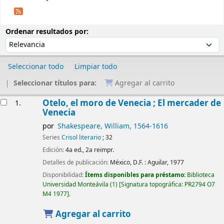
Ordenar
Ordenar por:
Ordenar resultados por:
Seleccionar todo
Limpiar todo
Seleccionar títulos para:
Agregar al carrito
Resultados
Otelo, el moro de Venecia ; El mercader de
1.
Venecia
por
Shakespeare, William
, 1564-1616
Series
Crisol literario
; 32
Edición:
4a ed., 2a reimpr.
Detalles de publicación:
México, D.F. :
Aguilar,
1977
Disponibilidad:
Ítems disponibles para préstamo:
Biblioteca
Universidad Monteávila
(1)
Signatura topográfica:
PR2794 O7
M4 1977
.
Agregar al carrito