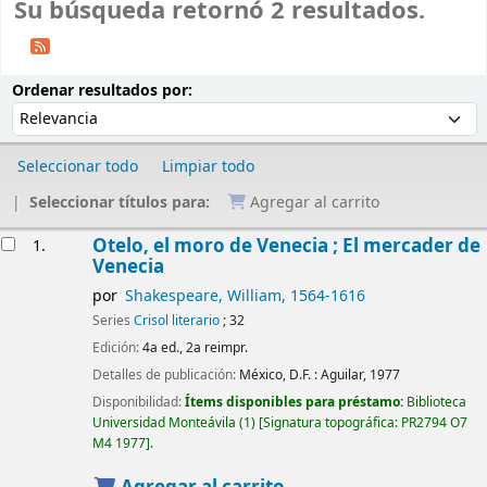
Su búsqueda retornó 2 resultados.
Ordenar
Ordenar por:
Ordenar resultados por:
Seleccionar todo
Limpiar todo
Seleccionar títulos para:
Agregar al carrito
Resultados
Otelo, el moro de Venecia ; El mercader de
1.
Venecia
por
Shakespeare, William
, 1564-1616
Series
Crisol literario
; 32
Edición:
4a ed., 2a reimpr.
Detalles de publicación:
México, D.F. :
Aguilar,
1977
Disponibilidad:
Ítems disponibles para préstamo:
Biblioteca
Universidad Monteávila
(1)
Signatura topográfica:
PR2794 O7
M4 1977
.