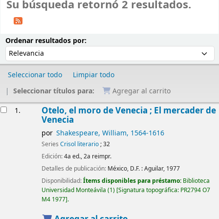
Su búsqueda retornó 2 resultados.
Ordenar
Ordenar por:
Ordenar resultados por:
Seleccionar todo
Limpiar todo
Seleccionar títulos para:
Agregar al carrito
Resultados
Otelo, el moro de Venecia ; El mercader de
1.
Venecia
por
Shakespeare, William
, 1564-1616
Series
Crisol literario
; 32
Edición:
4a ed., 2a reimpr.
Detalles de publicación:
México, D.F. :
Aguilar,
1977
Disponibilidad:
Ítems disponibles para préstamo:
Biblioteca
Universidad Monteávila
(1)
Signatura topográfica:
PR2794 O7
M4 1977
.