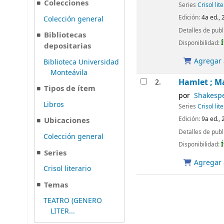
Colecciones
Series
Crisol lit
Edición:
4a ed., 
Colección general
Detalles de publ
Bibliotecas
Disponibilidad:
depositarias
Agregar a
Biblioteca Universidad
Monteávila
Hamlet ; M
2.
Tipos de ítem
por
Shakespe
Libros
Series
Crisol lit
Edición:
9a ed., 
Ubicaciones
Detalles de publ
Colección general
Disponibilidad:
Series
Agregar a
Crisol literario
Temas
TEATRO (GENERO
LITER...