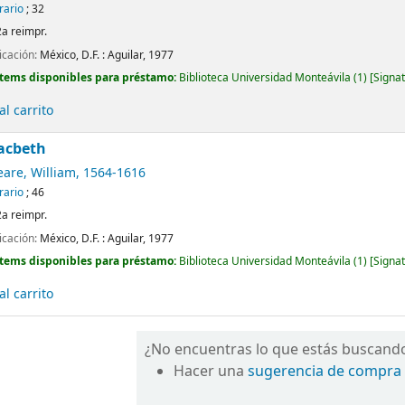
erario
; 32
2a reimpr.
icación:
México, D.F. :
Aguilar,
1977
Ítems disponibles para préstamo:
Biblioteca Universidad Monteávila
(1)
Signat
l carrito
acbeth
are, William
, 1564-1616
erario
; 46
2a reimpr.
icación:
México, D.F. :
Aguilar,
1977
Ítems disponibles para préstamo:
Biblioteca Universidad Monteávila
(1)
Signat
l carrito
¿No encuentras lo que estás buscand
Hacer una
sugerencia de compra