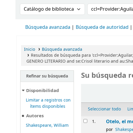
Buscar en el catálogo por:
Buscar en el cat
Búsqueda avanzada
Búsqueda de autoridad
Inicio
Búsqueda avanzada
Resultados de búsqueda para 'ccl=Provider:Aguil
GENERO LITERARIO and se:Crisol literario and au:Sha
Su búsqueda r
Refinar su búsqueda
Ordenar
Disponibilidad
Limitar a registros con
ítems disponibles
Seleccionar todo
Li
Autores
Resultados
Otelo, el m
1.
Shakespeare, William
por
Shakespe