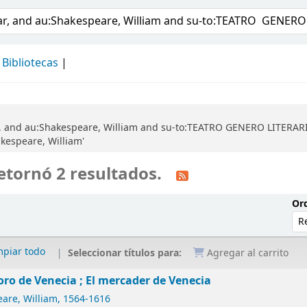
álogo
Bibliotecas
ar, and au:Shakespeare, William and su-to:TEATRO GENERO LITERA
kespeare, William'
etornó 2 resultados.
Ord
mpiar todo
Seleccionar títulos para:
Agregar al carrito
oro de Venecia ; El mercader de Venecia
are, William
, 1564-1616