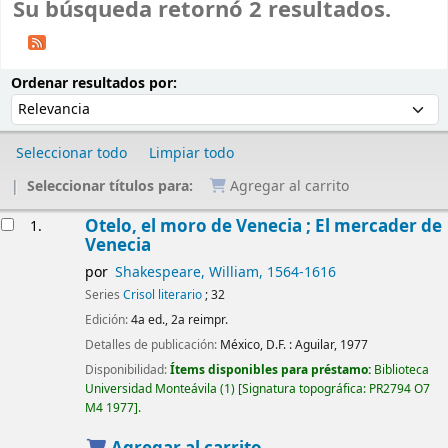
Su búsqueda retornó 2 resultados.
Ordenar
Ordenar por:
Ordenar resultados por:
Seleccionar todo
Limpiar todo
Seleccionar títulos para:
Agregar al carrito
Resultados
Otelo, el moro de Venecia ; El mercader de
1.
Venecia
por
Shakespeare, William
, 1564-1616
Series
Crisol literario
; 32
Edición:
4a ed., 2a reimpr.
Detalles de publicación:
México, D.F. :
Aguilar,
1977
Disponibilidad:
Ítems disponibles para préstamo:
Biblioteca
Universidad Monteávila
(1)
Signatura topográfica:
PR2794 O7
M4 1977
.