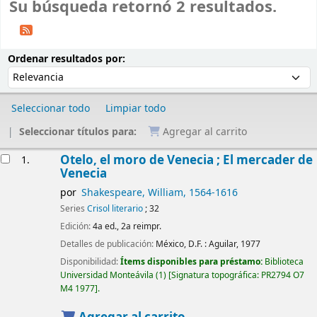
Su búsqueda retornó 2 resultados.
Ordenar
Ordenar por:
Ordenar resultados por:
Seleccionar todo
Limpiar todo
Seleccionar títulos para:
Agregar al carrito
Resultados
Otelo, el moro de Venecia ; El mercader de
1.
Venecia
por
Shakespeare, William
, 1564-1616
Series
Crisol literario
; 32
Edición:
4a ed., 2a reimpr.
Detalles de publicación:
México, D.F. :
Aguilar,
1977
Disponibilidad:
Ítems disponibles para préstamo:
Biblioteca
Universidad Monteávila
(1)
Signatura topográfica:
PR2794 O7
M4 1977
.