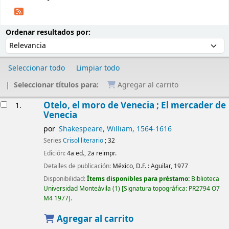
Ordenar
Ordenar por:
Ordenar resultados por:
Seleccionar todo
Limpiar todo
Seleccionar títulos para:
Agregar al carrito
Resultados
Otelo, el moro de Venecia ; El mercader de
1.
Venecia
por
Shakespeare, William
, 1564-1616
Series
Crisol literario
; 32
Edición:
4a ed., 2a reimpr.
Detalles de publicación:
México, D.F. :
Aguilar,
1977
Disponibilidad:
Ítems disponibles para préstamo:
Biblioteca
Universidad Monteávila
(1)
Signatura topográfica:
PR2794 O7
M4 1977
.
Agregar al carrito