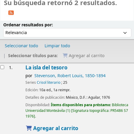
Su búsqueda retornó 2 resultados.
Ordenar
Ordenar por:
Ordenar resultados por:
Seleccionar todo
Limpiar todo
Seleccionar títulos para:
Agregar al carrito
Resultados
La isla del tesoro
1.
por
Stevenson, Robert Louis
, 1850-1894
Series
Crisol literario
; 25
Edición:
10a ed., 1a reimpr.
Detalles de publicación:
México, D.F. :
Aguilar,
1976
Disponibilidad:
Ítems disponibles para préstamo:
Biblioteca
Universidad Monteávila
(1)
Signatura topográfica:
PR5486 S7
1976
.
Agregar al carrito