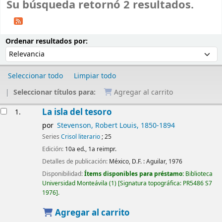
Su búsqueda retornó 2 resultados.
Ordenar
Ordenar por:
Ordenar resultados por:
Seleccionar todo
Limpiar todo
Seleccionar títulos para:
Agregar al carrito
Resultados
La isla del tesoro
1.
por
Stevenson, Robert Louis
, 1850-1894
Series
Crisol literario
; 25
Edición:
10a ed., 1a reimpr.
Detalles de publicación:
México, D.F. :
Aguilar,
1976
Disponibilidad:
Ítems disponibles para préstamo:
Biblioteca
Universidad Monteávila
(1)
Signatura topográfica:
PR5486 S7
1976
.
Agregar al carrito